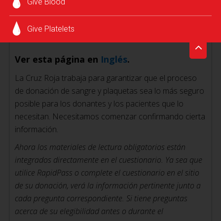
Give Blood
Inicie su RapidPass
Give Platelets
Ver esta página en
Inglés
.
La Cruz Roja trabaja para garantizar que el proceso
de donación de sangre y plaquetas sea lo más seguro
posible para los donantes y los pacientes que lo
necesitan. Necesitamos comenzar confirmando cierta
información.
Ahora los materiales de lectura obligatorios están
integrados directamente en el cuestionario. Ya sea que
utilice RapidPass o complete el cuestionario en el sitio
de su donación, verá la información pertinente junto a
cada pregunta correspondiente. Si tiene preguntas
acerca de su elegibilidad antes o durante el