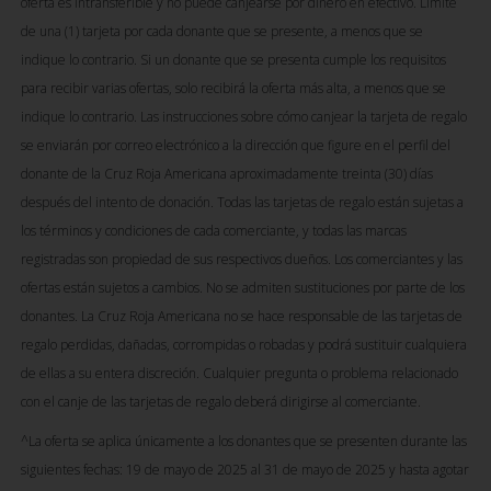
oferta es intransferible y no puede canjearse por dinero en efectivo. Límite
de una (1) tarjeta por cada donante que se presente, a menos que se
indique lo contrario. Si un donante que se presenta cumple los requisitos
para recibir varias ofertas, solo recibirá la oferta más alta, a menos que se
indique lo contrario. Las instrucciones sobre cómo canjear la tarjeta de regalo
se enviarán por correo electrónico a la dirección que figure en el perfil del
donante de la Cruz Roja Americana aproximadamente treinta (30) días
después del intento de donación. Todas las tarjetas de regalo están sujetas a
los términos y condiciones de cada comerciante, y todas las marcas
registradas son propiedad de sus respectivos dueños. Los comerciantes y las
ofertas están sujetos a cambios. No se admiten sustituciones por parte de los
donantes. La Cruz Roja Americana no se hace responsable de las tarjetas de
regalo perdidas, dañadas, corrompidas o robadas y podrá sustituir cualquiera
de ellas a su entera discreción. Cualquier pregunta o problema relacionado
con el canje de las tarjetas de regalo deberá dirigirse al comerciante.
^La oferta se aplica únicamente a los donantes que se presenten durante las
siguientes fechas: 19 de mayo de 2025 al 31 de mayo de 2025 y hasta agotar