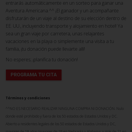
entrarás automáticamente en un sorteo para ganar una
Aventura Americana.^^ ¡El ganador y un acompañante
disfrutarán de un viaje al destino de su elección dentro de
EE. UU., incluyendo transporte y alojamiento en hotel! Ya
sea un gran viaje por carretera, unas relajantes
vacaciones en la playa o simplemente una visita a tu
familia, ¡tu donación puede llevarte allí!
No esperes; ¡planifica tu donación!
PROGRAMA TU CITA
Términos y condiciones
^^NO ES NECESARIO REALIZAR NINGUNA COMPRA NI DONACIÓN. Nulo
donde esté prohibido y fuera de los 50 estados de Estados Unidos y DC.
Abierto a residentes legales de los 50 estados de Estados Unidos y DC,
mayores de 18 años (mayores de 19 en Nebraska y Alabama, y más de 21 en