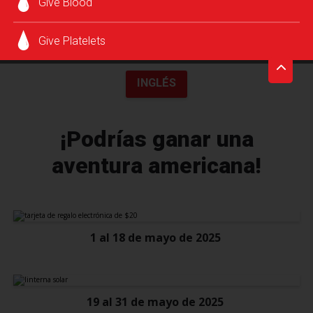
Give Blood
Give Platelets
INGLÉS
¡Podrías ganar una
aventura americana!
1 al 18 de mayo de 2025
19 al 31 de mayo de 2025